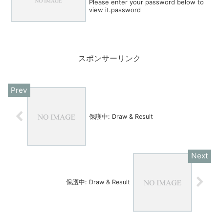
Please enter your password below to
view it.password
スポンサーリンク
保護中: Draw & Result
保護中: Draw & Result