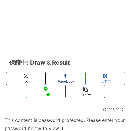
保護中: Draw & Result
X
Facebook
はてブ
LINE
コピー
1926.02.17
This content is password protected. Please enter your
password below to view it.