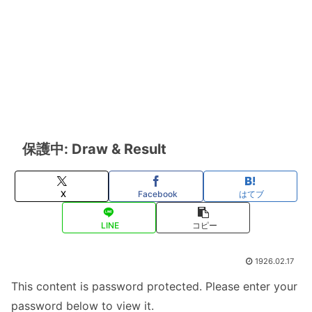
保護中: Draw & Result
X
Facebook
はてブ
LINE
コピー
1926.02.17
This content is password protected. Please enter your
password below to view it.