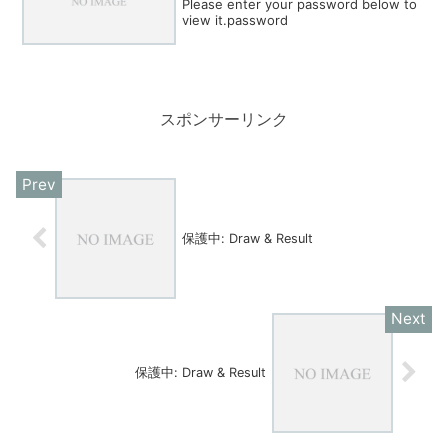
Please enter your password below to
view it.password
スポンサーリンク
保護中: Draw & Result
保護中: Draw & Result