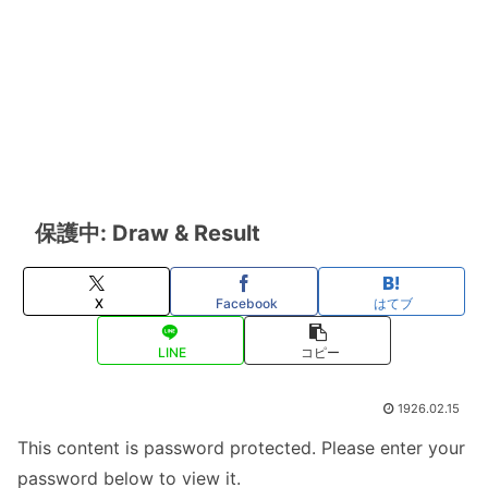
保護中: Draw & Result
X
Facebook
はてブ
LINE
コピー
1926.02.15
This content is password protected. Please enter your
password below to view it.