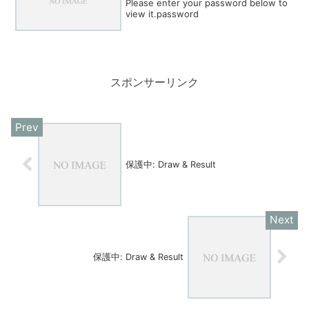
Please enter your password below to
view it.password
スポンサーリンク
保護中: Draw & Result
保護中: Draw & Result