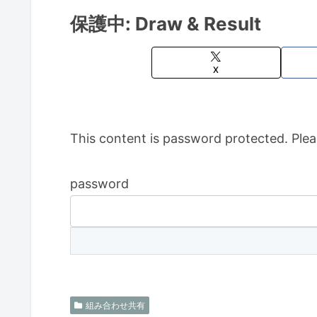
保護中: Draw & Result
X
This content is password protected. Plea
password
組み合わせ共有