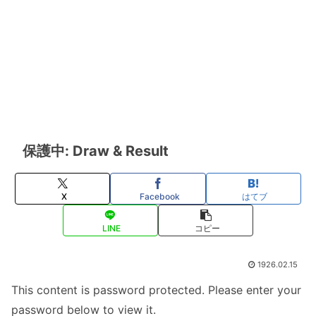
保護中: Draw & Result
X
Facebook
はてブ
LINE
コピー
1926.02.15
This content is password protected. Please enter your
password below to view it.