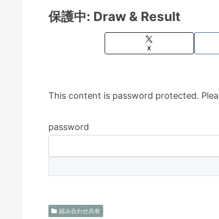
保護中: Draw & Result
X
This content is password protected. Plea
password
組み合わせ共有