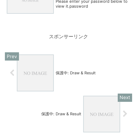
Please enter your password below to
view it.password
スポンサーリンク
保護中: Draw & Result
保護中: Draw & Result