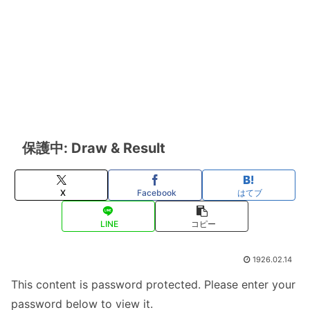
保護中: Draw & Result
X
Facebook
はてブ
LINE
コピー
1926.02.14
This content is password protected. Please enter your
password below to view it.