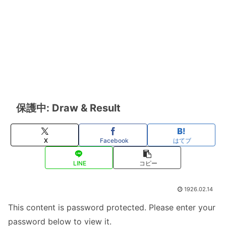
保護中: Draw & Result
X
Facebook
はてブ
LINE
コピー
1926.02.14
This content is password protected. Please enter your
password below to view it.