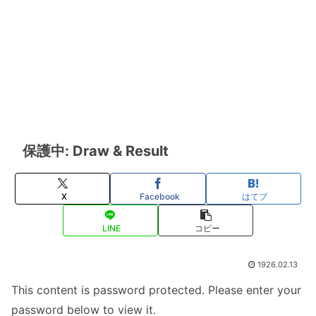
保護中: Draw & Result
X
Facebook
はてブ
LINE
コピー
1926.02.13
This content is password protected. Please enter your
password below to view it.