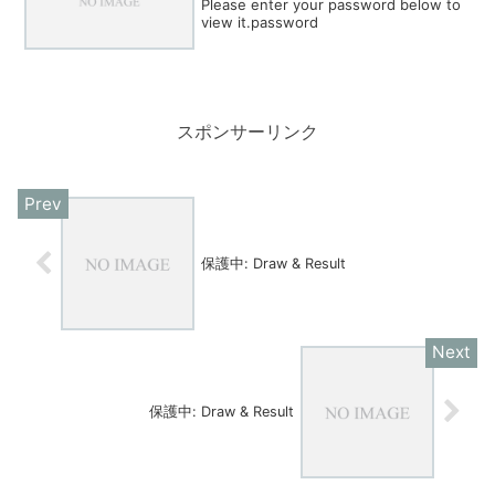
Please enter your password below to
view it.password
スポンサーリンク
保護中: Draw & Result
保護中: Draw & Result