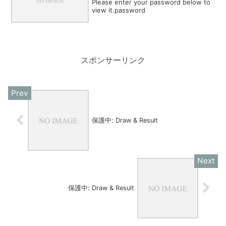
Please enter your password below to
view it.password
スポンサーリンク
保護中: Draw & Result
保護中: Draw & Result