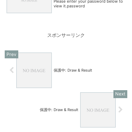
Please enter your password below to
view it.password
スポンサーリンク
保護中: Draw & Result
保護中: Draw & Result