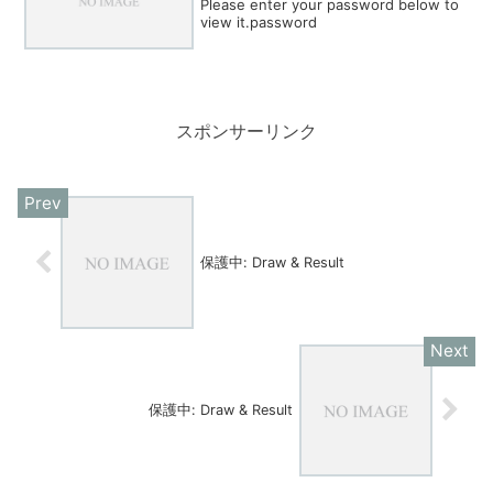
Please enter your password below to
view it.password
スポンサーリンク
保護中: Draw & Result
保護中: Draw & Result