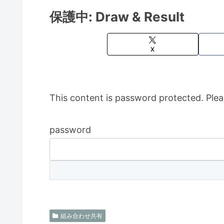
保護中: Draw & Result
X
This content is password protected. Plea
password
組み合わせ共有