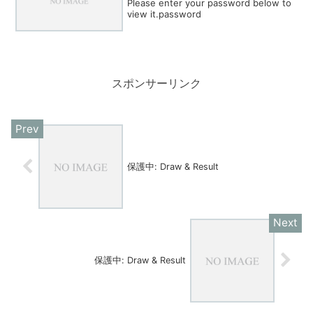
Please enter your password below to
view it.password
スポンサーリンク
保護中: Draw & Result
保護中: Draw & Result