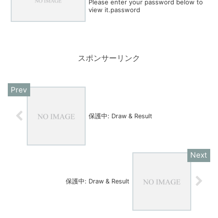
Please enter your password below to
view it.password
スポンサーリンク
保護中: Draw & Result
保護中: Draw & Result