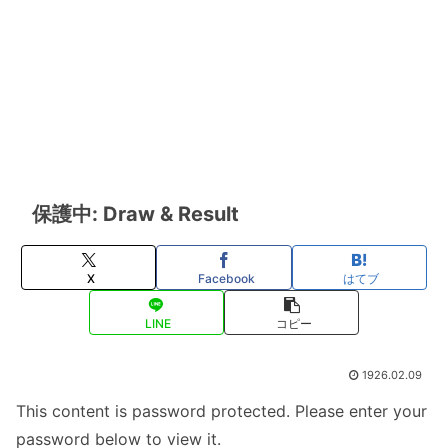
保護中: Draw & Result
X
Facebook
はてブ
LINE
コピー
1926.02.09
This content is password protected. Please enter your
password below to view it.