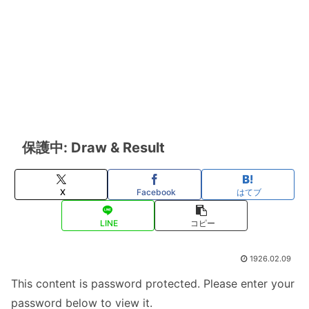
保護中: Draw & Result
X
Facebook
はてブ
LINE
コピー
1926.02.09
This content is password protected. Please enter your
password below to view it.