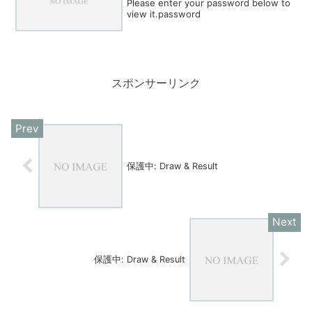
Please enter your password below to
view it.password
スポンサーリンク
保護中: Draw & Result
保護中: Draw & Result