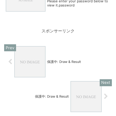
Please enter your password below to
view it.password
スポンサーリンク
保護中: Draw & Result
保護中: Draw & Result