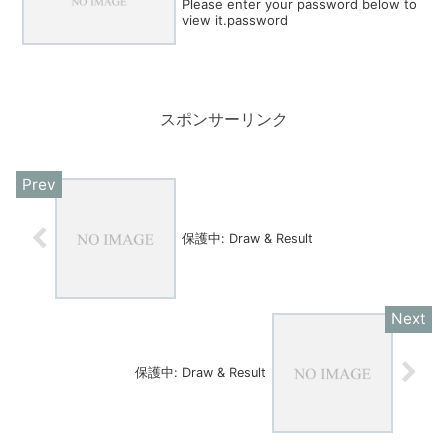
Please enter your password below to
view it.password
スポンサーリンク
保護中: Draw & Result
保護中: Draw & Result