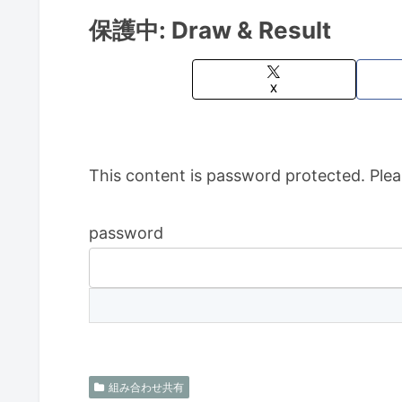
保護中: Draw & Result
X
This content is password protected. Plea
password
組み合わせ共有