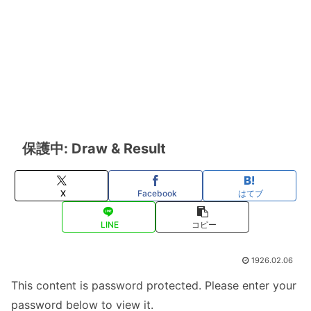
保護中: Draw & Result
X
Facebook
はてブ
LINE
コピー
1926.02.06
This content is password protected. Please enter your
password below to view it.