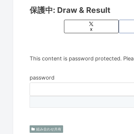
保護中: Draw & Result
X
This content is password protected. Plea
password
組み合わせ共有