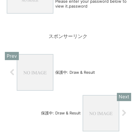
Please enter your password below to
view it.password
スポンサーリンク
保護中: Draw & Result
保護中: Draw & Result