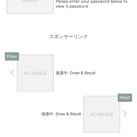
Please enter your password below to
view it.password
スポンサーリンク
保護中: Draw & Result
保護中: Draw & Result