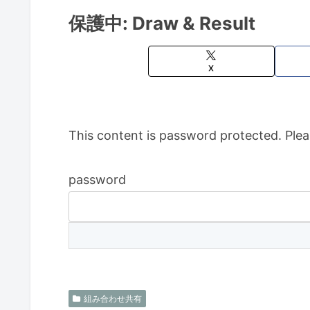
保護中: Draw & Result
X
This content is password protected. Plea
password
組み合わせ共有