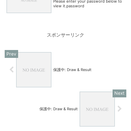
Please enter your password below to
view it.password
スポンサーリンク
保護中: Draw & Result
保護中: Draw & Result