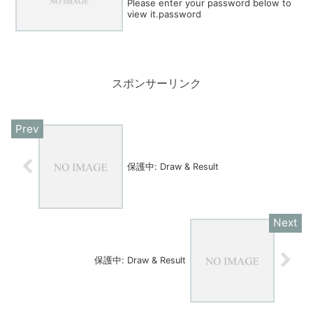
Please enter your password below to
view it.password
スポンサーリンク
保護中: Draw & Result
保護中: Draw & Result