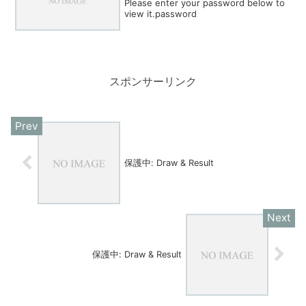
Please enter your password below to
view it.password
スポンサーリンク
保護中: Draw & Result
保護中: Draw & Result