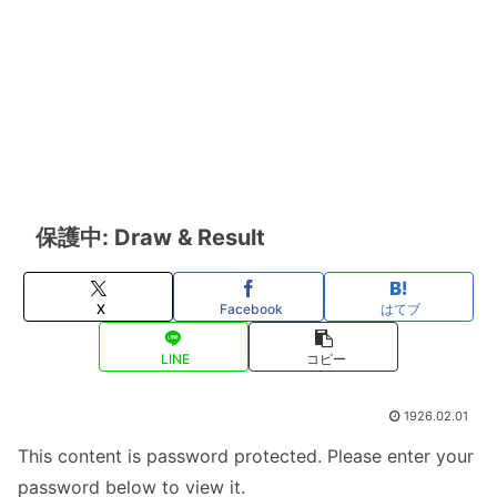
保護中: Draw & Result
X
Facebook
はてブ
LINE
コピー
1926.02.01
This content is password protected. Please enter your
password below to view it.