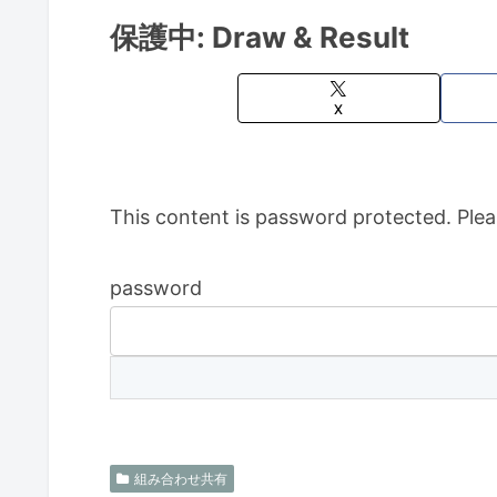
保護中: Draw & Result
X
This content is password protected. Plea
password
組み合わせ共有