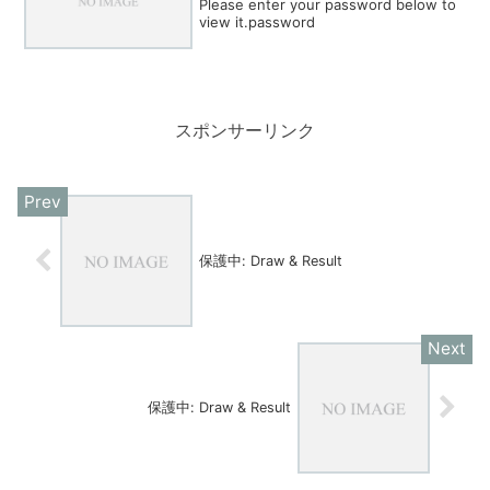
Please enter your password below to
view it.password
スポンサーリンク
保護中: Draw & Result
保護中: Draw & Result