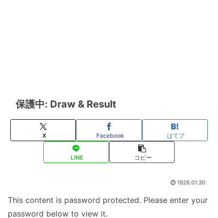
保護中: Draw & Result
X
Facebook
はてブ
LINE
コピー
1926.01.30
This content is password protected. Please enter your
password below to view it.