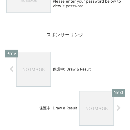
Please enter your password below to
view it.password
スポンサーリンク
保護中: Draw & Result
保護中: Draw & Result