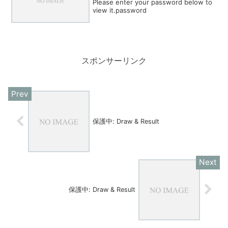
Please enter your password below to
view it.password
スポンサーリンク
保護中: Draw & Result
保護中: Draw & Result