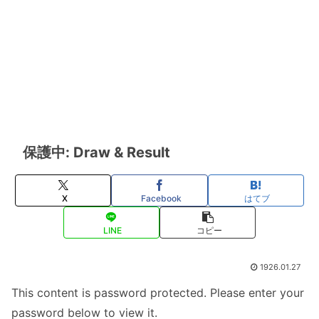
保護中: Draw & Result
X
Facebook
はてブ
LINE
コピー
1926.01.27
This content is password protected. Please enter your
password below to view it.