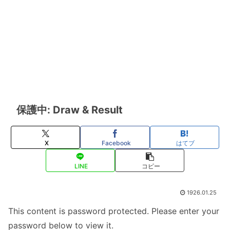
保護中: Draw & Result
X
Facebook
はてブ
LINE
コピー
1926.01.25
This content is password protected. Please enter your
password below to view it.