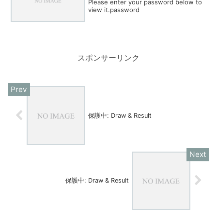
Please enter your password below to
view it.password
スポンサーリンク
保護中: Draw & Result
保護中: Draw & Result