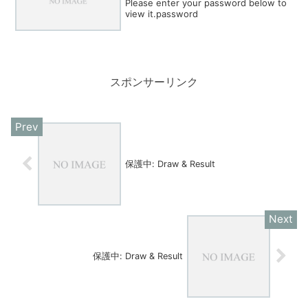
Please enter your password below to
view it.password
スポンサーリンク
保護中: Draw & Result
保護中: Draw & Result