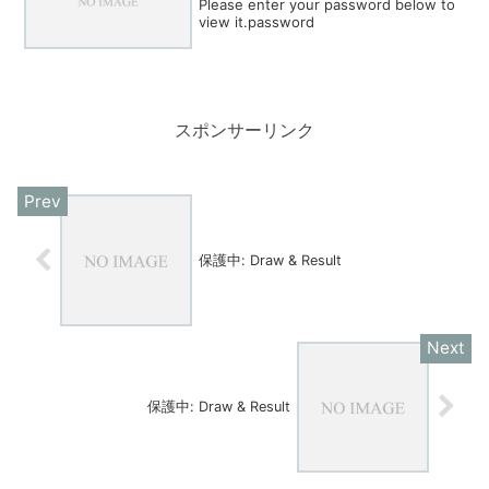
Please enter your password below to
view it.password
スポンサーリンク
保護中: Draw & Result
保護中: Draw & Result