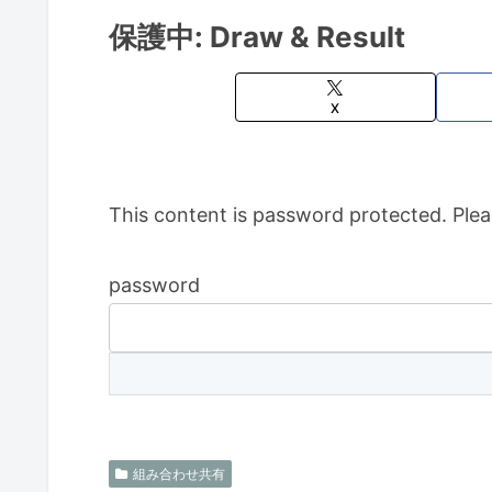
保護中: Draw & Result
X
This content is password protected. Plea
password
組み合わせ共有