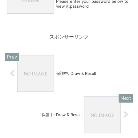
Please enter your password below to
view it.password
スポンサーリンク
保護中: Draw & Result
保護中: Draw & Result