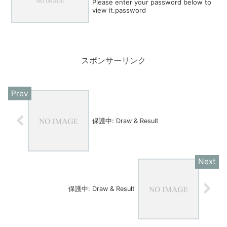
Please enter your password below to
view it.password
スポンサーリンク
保護中: Draw & Result
保護中: Draw & Result