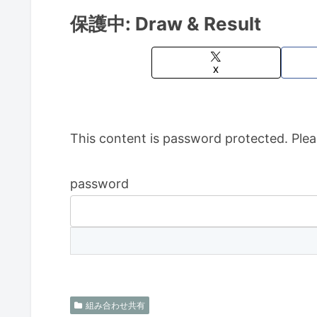
保護中: Draw & Result
X
This content is password protected. Plea
password
組み合わせ共有