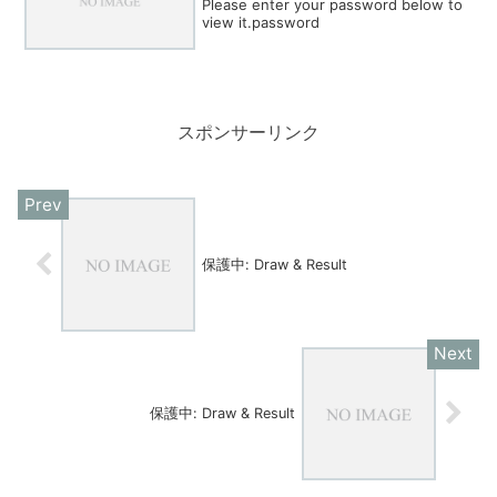
Please enter your password below to
view it.password
スポンサーリンク
保護中: Draw & Result
保護中: Draw & Result